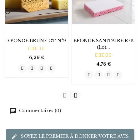
EPONGE BRUNE GT N°9
EPONGE SANITAIRE R/B
(Lot...
Prix
6,29 €
Prix
4,78 €
Commentaires (0)
SOYEZ LE PREMIER À DONNER VOTRE AVIS