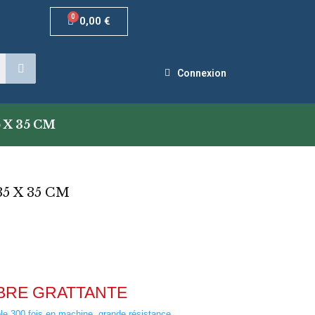
0,00 €
Connexion
 X 35 CM
5 X 35 CM
BRE GRATTANTE
ble 300 fois en machine, grande résistance …